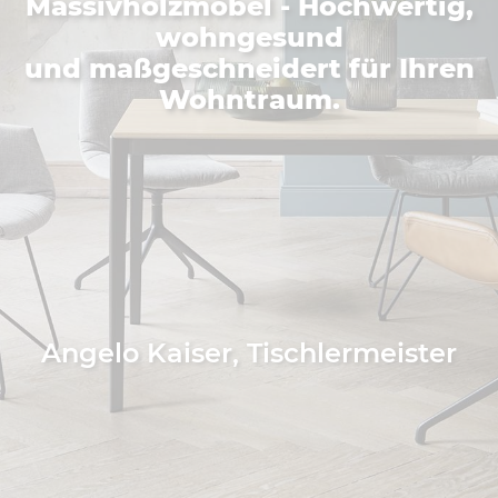
Massivholzmöbel - Hochwertig,
wohngesund
und maßgeschneidert für Ihren
Wohntraum.
Angelo Kaiser, Tischlermeister