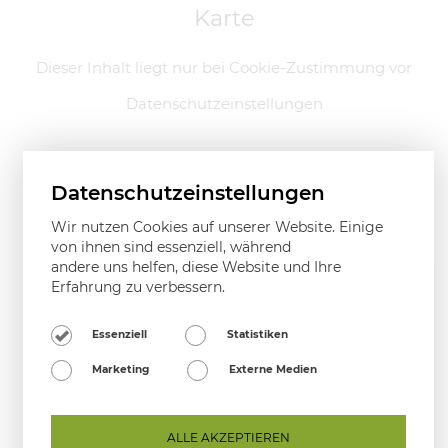
Karte
Dieser Inhalt liegt nur bei Cookie-Zustimmung vor
Datenschutzeinstellungen
Datenschutzeinstellungen
Wir nutzen Cookies auf unserer Website. Einige
von ihnen sind essenziell, während
andere uns helfen, diese Website und Ihre
Erfahrung zu verbessern.
Essenziell
Statistiken
Marketing
Externe Medien
Sehr geehrte Kund:innen
Aufgrund der hohen Auslastung in unserer
Stand März 2024
ALLE AKZEPTIEREN
Tischlerei ist unser Geschäft derzeit
nur nach