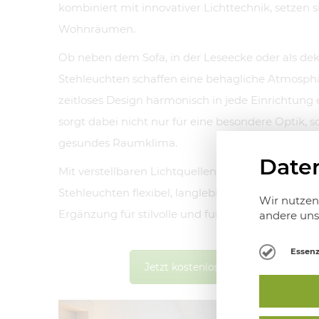
kombiniert mit innovativer Lichttechnik, setzen 
Wohnräumen.
Ob neben dem Sofa, in der Leseecke oder als deko
Stehleuchten schaffen eine behagliche Atmosphä
zeitloses Design harmonisch in jede Einrichtung e
sorgt dabei nicht nur für eine besondere Optik, s
gesundes Raumklima.
Date
Mit verstellbaren Lichtquellen und feiner Handw
Stehleuchten flexibel, langlebig und nachhaltig. S
Wir nutzen 
Ergänzung für stilvolle und funktionale Lichtges
andere uns 
Essenz
Jetzt kostenlosen Beratungsterm