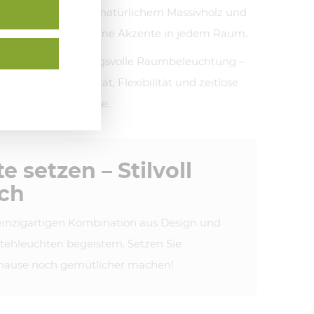
ie Kombination aus natürlichem Massivholz und
nik setzen sie warme Akzente in jedem Raum.
nden oder stimmungsvolle Raumbeleuchtung –
gen durch Qualität, Flexibilität und zeitlose
in stilvolles Zuhause.
e setzen – Stilvoll
ich
 einzigartigen Kombination aus Design und
Stehleuchten begeistern. Setzen Sie
Zuhause noch gemütlicher machen!