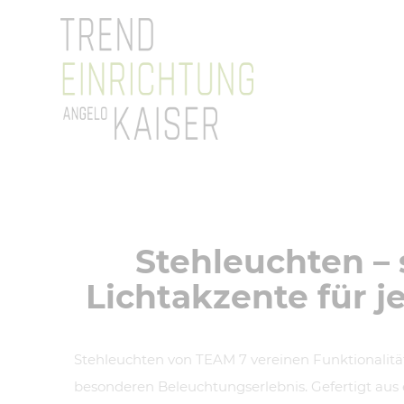
Stehleuchten – s
Lichtakzente für 
Stehleuchten von TEAM 7 vereinen Funktionalitä
besonderen Beleuchtungserlebnis. Gefertigt aus