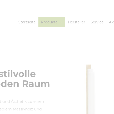
Startseite
Produkte
Hersteller
Service
Ak
tilvolle
jeden Raum
t und Ästhetik zu einem
 edlem Massivholz und