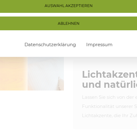
Design-Highlights. Durch d
AUSWAHL AKZEPTIEREN
moderner Beleuchtungstech
ABLEHNEN
Ob für entspannte Lesestu
TEAM 7-Stehleuchten überzeu
Datenschutzerklärung
Impressum
Eleganz. Ein Must-Have für e
Lichtakzent
und natürl
Lassen Sie sich von der
Funktionalität unserer 
Lichtakzente, die Ihr 