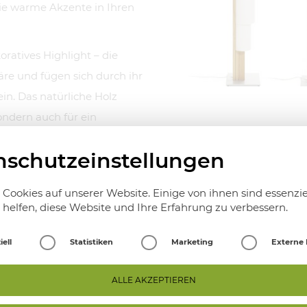
sie warme Akzente in Ihren
ratives Highlight – die
re und fügen sich durch ihr
in. Das natürliche Holz
ondern auch für ein
nschutzeinstellungen
erkskunst sind TEAM 7-
ie sind die ideale
Cookies auf unserer Website. Einige von ihnen sind essenzi
taltung in Ihrem Zuhause.
helfen, diese Website und Ihre Erfahrung zu verbessern.
iell
Statistiken
Marketing
Externe
in ausmachen
ALLE AKZEPTIEREN
Die Stehleuchten von TEA